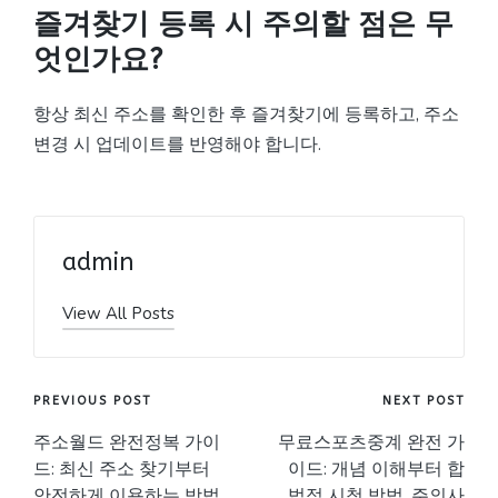
즐겨찾기 등록 시 주의할 점은 무
엇인가요?
항상 최신 주소를 확인한 후 즐겨찾기에 등록하고, 주소
변경 시 업데이트를 반영해야 합니다.
admin
View All Posts
Post
PREVIOUS POST
NEXT POST
주소월드 완전정복 가이
무료스포츠중계 완전 가
navigation
드: 최신 주소 찾기부터
이드: 개념 이해부터 합
안전하게 이용하는 방법
법적 시청 방법, 주의사