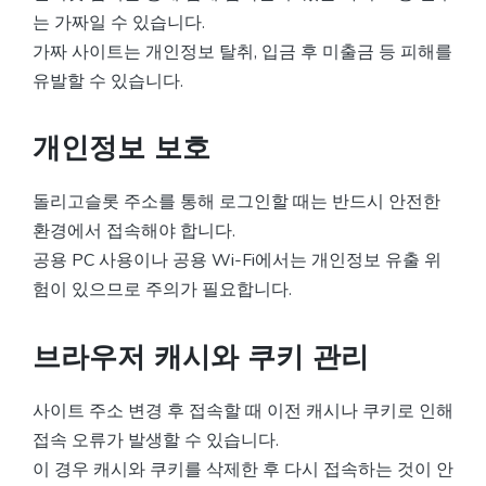
는 가짜일 수 있습니다.
가짜 사이트는 개인정보 탈취, 입금 후 미출금 등 피해를
유발할 수 있습니다.
개인정보 보호
돌리고슬롯 주소를 통해 로그인할 때는 반드시 안전한
환경에서 접속해야 합니다.
공용 PC 사용이나 공용 Wi-Fi에서는 개인정보 유출 위
험이 있으므로 주의가 필요합니다.
브라우저 캐시와 쿠키 관리
사이트 주소 변경 후 접속할 때 이전 캐시나 쿠키로 인해
접속 오류가 발생할 수 있습니다.
이 경우 캐시와 쿠키를 삭제한 후 다시 접속하는 것이 안