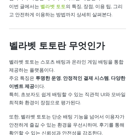
이번 글에서는
벨라벳 토토
의 특징, 장점, 이용 팁, 그리
고 안전하게 이용하는 방법까지 상세히 살펴본다.
벨라벳 토토란 무엇인가
벨라벳 토토는 스포츠 배팅과 온라인 게임 배팅을 통합
제공하는 플랫폼이다.
주요 특징은
투명한 운영
,
안정적인 결제 시스템
,
다양한
이벤트 제공
이다.
특히, 초보자도 쉽게 배팅할 수 있는 직관적 UI와 모바일
최적화 환경이 장점으로 평가된다.
또한, 벨라벳 토토는 단순 배팅 기능을 넘어서 이용자가
안전하게 즐길 수 있는 환경을 우선시하며, 후기를 통해
확인할 수 있는 신뢰성과 안전성을 강조한다.