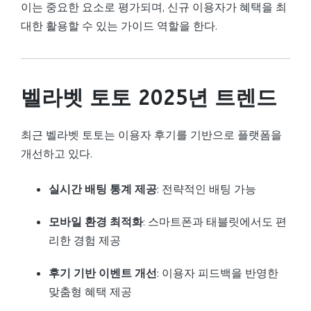
이는 중요한 요소로 평가되며, 신규 이용자가 혜택을 최
대한 활용할 수 있는 가이드 역할을 한다.
벨라벳 토토 2025년 트렌드
최근 벨라벳 토토는 이용자 후기를 기반으로 플랫폼을
개선하고 있다.
실시간 배팅 통계 제공
: 전략적인 배팅 가능
모바일 환경 최적화
: 스마트폰과 태블릿에서도 편
리한 경험 제공
후기 기반 이벤트 개선
: 이용자 피드백을 반영한
맞춤형 혜택 제공