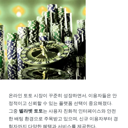
온라인 토토 시장이 꾸준히 성장하면서, 이용자들은 안
정적이고 신뢰할 수 있는 플랫폼 선택이 중요해졌다.
그중
벨라벳 토토
는 사용자 친화적 인터페이스와 안전
한 배팅 환경으로 주목받고 있으며, 신규 이용자부터 경
험자까지 다양한 혜택과 서비스를 제공한다.