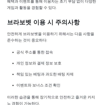
혜택과 이벤트를 통해 이용자는 초기 부담 없이 다양한
게임과 활동을 경험할 수 있다.
브라보벳 이용 시 주의사항
안전하게 브라보벳을 이용하기 위해서는 다음 사항을
준수하는 것이 중요하다:
공식 주소를 통한 접속
개인 정보와 결제 정보 보호
책임 있는 베팅과 과도한 배팅 자제
이벤트와 보너스 조건 확인
이러한 습관을 통해 장기적으로 안전하고 즐거운 카지
노 경험이 가능하다.