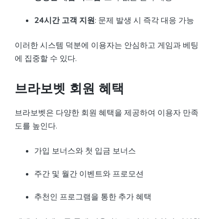
24시간 고객 지원
: 문제 발생 시 즉각 대응 가능
이러한 시스템 덕분에 이용자는 안심하고 게임과 베팅
에 집중할 수 있다.
브라보벳 회원 혜택
브라보벳은 다양한 회원 혜택을 제공하여 이용자 만족
도를 높인다.
가입 보너스와 첫 입금 보너스
주간 및 월간 이벤트와 프로모션
추천인 프로그램을 통한 추가 혜택