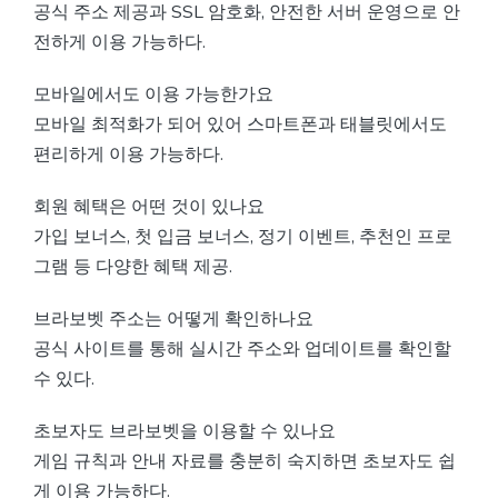
공식 주소 제공과 SSL 암호화, 안전한 서버 운영으로 안
전하게 이용 가능하다.
모바일에서도 이용 가능한가요
모바일 최적화가 되어 있어 스마트폰과 태블릿에서도
편리하게 이용 가능하다.
회원 혜택은 어떤 것이 있나요
가입 보너스, 첫 입금 보너스, 정기 이벤트, 추천인 프로
그램 등 다양한 혜택 제공.
브라보벳 주소는 어떻게 확인하나요
공식 사이트를 통해 실시간 주소와 업데이트를 확인할
수 있다.
초보자도 브라보벳을 이용할 수 있나요
게임 규칙과 안내 자료를 충분히 숙지하면 초보자도 쉽
게 이용 가능하다.