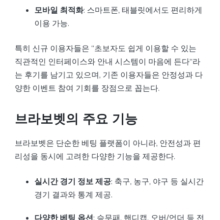
모바일 최적화
: 스마트폰, 태블릿에서도 편리하게
이용 가능.
특히 신규 이용자들은 “초보자도 쉽게 이용할 수 있는
직관적인 인터페이스와 안내 시스템이 마음에 든다”라
는 후기를 남기고 있으며, 기존 이용자들은 안정성과 다
양한 이벤트 참여 기회를 장점으로 꼽는다.
브라보벳의 주요 기능
브라보벳은 단순한 베팅 플랫폼이 아니라, 안전성과 편
리성을 동시에 고려한 다양한 기능을 제공한다.
실시간 경기 정보 제공
: 축구, 농구, 야구 등 실시간
경기 결과와 통계 제공.
다양한 베팅 옵션
: 승무패, 핸디캡, 오버/언더 등 전