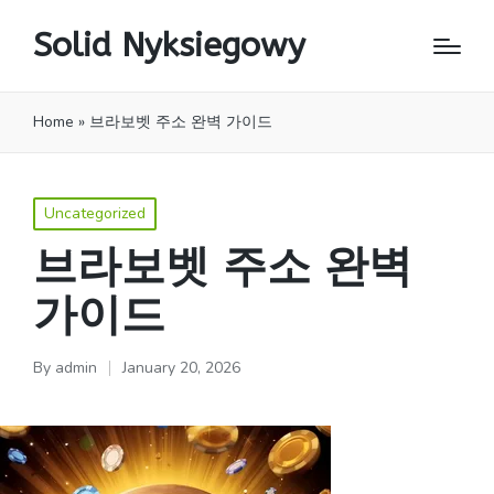
Solid Nyksiegowy
Home
»
브라보벳 주소 완벽 가이드
Posted
Uncategorized
in
브라보벳 주소 완벽
가이드
By
admin
January 20, 2026
Posted
by