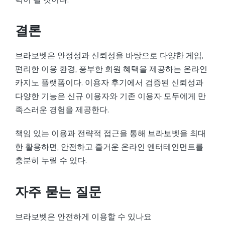
결론
브라보벳은 안정성과 신뢰성을 바탕으로 다양한 게임,
편리한 이용 환경, 풍부한 회원 혜택을 제공하는 온라인
카지노 플랫폼이다. 이용자 후기에서 검증된 신뢰성과
다양한 기능은 신규 이용자와 기존 이용자 모두에게 만
족스러운 경험을 제공한다.
책임 있는 이용과 전략적 접근을 통해 브라보벳을 최대
한 활용하면, 안전하고 즐거운 온라인 엔터테인먼트를
충분히 누릴 수 있다.
자주 묻는 질문
브라보벳은 안전하게 이용할 수 있나요