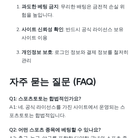
과도한 베팅 금지
: 무리한 배팅은 금전적 손실 위
험을 높입니다.
사이트 신뢰성 확인
: 반드시 공식 라이선스 보유
사이트 이용
개인정보 보호
: 로그인 정보와 결제 정보를 철저히
관리
자주 묻는 질문 (FAQ)
Q1: 스포츠토토는 합법적인가요?
A1: 네, 공식 라이선스를 가진 사이트에서 운영되는 스
포츠토토는 합법적입니다.
Q2: 어떤 스포츠 종목에 베팅할 수 있나요?