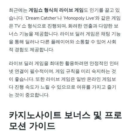
최근에는
게임쇼 형식의 라이브 게임
도 인기를 끌고 있
습니다. ‘Dream Catcher’나 ‘Monopoly Live’와 같은 게임
은 TV 쇼 형식으로 진행되며, 화려한 연출과 다양한 보
너스 기능을 제공합니다. 라이브 딜러 게임은 채팅 기능
을 통해 딜러나 다른 플레이어와 소통할 수 있어 사회
적 경험도 제공합니다.
라이브 딜러 게임을 최대한 활용하려면 안정적인 인터
넷 연결이 필수적이며, 게임 규칙을 미리 숙지하는 것
이 좋습니다. 또한 라이브 게임은 일반 온라인 게임보
다 진행 속도가 느릴 수 있으므로 여유를 가지고 즐기
는 것이 중요합니다.
카지노사이트 보너스 및 프로
모션 가이드