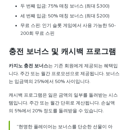
두 번째 입금: 75% 매칭 보너스 (최대 $300)
세 번째 입금: 50% 매칭 보너스 (최대 $200)
무료 스핀: 인기 슬롯 게임에서 사용 가능한 50-
200회 무료 스핀
충전 보너스 및 캐시백 프로그램
카지노 충전 보너스
는 기존 회원에게 제공되는 혜택입
니다. 주간 또는 월간 프로모션으로 제공됩니다. 보너스
는 입금액의 25%에서 50% 사이입니다.
캐시백 프로그램은 잃은 금액의 일부를 돌려받는 시스
템입니다. 주간 또는 월간 단위로 계산됩니다. 손실액
의 5%에서 20% 정도를 돌려받을 수 있습니다.
“현명한 플레이어는 보너스를 단순한 선물이 아