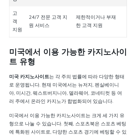
고
24/7 전문 고객 지
제한적이거나 부재
객
원 서비스
한 고객 지원
지원
미국에서 이용 가능한 카지노사이
트 유형
미국 카지노사이트
는 각 주의 법률에 따라 다양한 형태
로 운영됩니다. 현재 미국에서는 뉴저지, 펜실베이니
아, 미시간, 웨스트버지니아, 델라웨어, 코네티컷 등 여
러 주에서 온라인 카지노가 합법화되어 있습니다.
미국에서 이용 가능한 카지노사이트는 크게 세 가지 유
형으로 나눌 수 있습니다. 첫째, 스포츠북은 스포츠 베팅
에 특화된 사이트로, 다양한 스포츠 경기에 베팅할 수 있