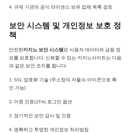
4. 규제 기관의 공식 라이센스 보유 업체 목록 검토
보안 시스템 및 개인정보 보호 정
책
안전한
카지노 보안 시스템
은 사용자 데이터와 금융 정
보를 보호합니다. 신뢰할 수 있는 카지노사이트는 다음
과 같은 보안 조치를 합니다:
1. SSL 암호화 기술 (주소창의 자물쇠 아이콘으로 확
인 가능)
2. 이중 인증(2FA) 로그인 옵션
3. 정기적인 보안 감사 및 인증
4. 명확하고 투명한 개인정보 처리방침