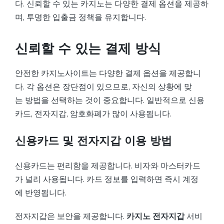
다. 신뢰할 수 있는 카지노는 다양한 결제 옵션을 제공하
며, 투명한 입출금 정책을 유지합니다.
신뢰할 수 있는 결제 방식
안전한 카지노사이트는 다양한 결제 옵션을 제공합니
다. 각 옵션은 장단점이 있으므로, 자신의 상황에 맞
는 방법을 선택하는 것이 중요합니다. 일반적으로 신용
카드, 전자지갑, 암호화폐가 많이 사용됩니다.
신용카드 및 전자지갑 이용 방법
신용카드는 편리함을 제공합니다. 비자와 마스터카드
가 널리 사용됩니다. 카드 정보를 입력하면 즉시 계정
에 반영됩니다.
전자지갑은 보안을 제공합니다.
카지노 전자지갑
서비