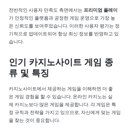
전반적인 사용자 만족도 측면에서는
프리미엄 플레이
가 안정적인 플랫폼과 공정한 게임 운영으로 가장 높
은 신뢰도를 보여주었습니다. 이러한 사용자 평가는 정
기적으로 업데이트되어 항상 최신 정보를 반영하고 있
습니다.
인기 카지노사이트 게임 종
류 및 특징
카지노사이트에서 제공하는 게임을 이해하면 더 좋
은 게임 경험을 할 수 있습니다. 온라인 카지노는 실
제 카지노보다 많은 게임을 제공합니다. 각 게임은 특
정 규칙과 전략을 가지고 있으므로, 자신에게 맞는 게임
을 찾는 것이 중요합니다.