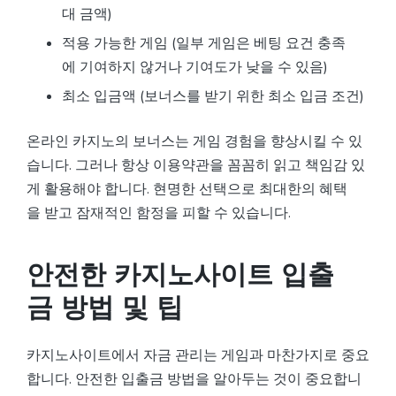
대 금액)
적용 가능한 게임 (일부 게임은 베팅 요건 충족
에 기여하지 않거나 기여도가 낮을 수 있음)
최소 입금액 (보너스를 받기 위한 최소 입금 조건)
온라인 카지노의 보너스는 게임 경험을 향상시킬 수 있
습니다. 그러나 항상 이용약관을 꼼꼼히 읽고 책임감 있
게 활용해야 합니다. 현명한 선택으로 최대한의 혜택
을 받고 잠재적인 함정을 피할 수 있습니다.
안전한 카지노사이트 입출
금 방법 및 팁
카지노사이트에서 자금 관리는 게임과 마찬가지로 중요
합니다. 안전한 입출금 방법을 알아두는 것이 중요합니