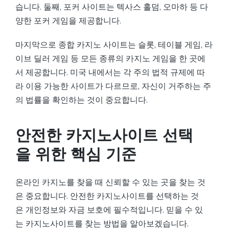
습니다. 둘째, 포커 사이트는 텍사스 홀덤, 오마하 등 다
양한 포커 게임을 제공합니다.
마지막으로 종합 카지노 사이트는 슬롯, 테이블 게임, 라
이브 딜러 게임 등 모든 종류의 카지노 게임을 한 곳에
서 제공합니다. 미국 내에서는 각 주의 법적 규제에 따
라 이용 가능한 사이트가 다르므로, 자신이 거주하는 주
의 법률을 확인하는 것이 중요합니다.
안전한 카지노사이트 선택
을 위한 핵심 기준
온라인 카지노를 찾을 때 신뢰할 수 있는 곳을 찾는 것
은 중요합니다. 안전한 카지노사이트를 선택하는 것
은 개인정보와 자금 보호에 필수적입니다. 믿을 수 있
는 카지노사이트를 찾는 방법을 알아보겠습니다.