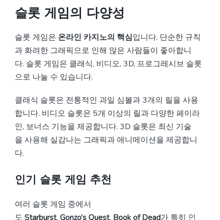
슬롯 게임의 다양성
슬롯 게임은
온라인 카지노의 핵심
입니다. 단순한 규칙
과 화려한 그래픽으로 인해 많은 사람들이 좋아합니
다. 슬롯 게임은 클래식, 비디오, 3D, 프로그레시브 슬롯
으로 나눌 수 있습니다.
클래식 슬롯은 전통적인 과일 심볼과 3개의 릴을 사용
합니다. 비디오 슬롯은 5개 이상의 릴과 다양한 페이라
인, 보너스 기능을 제공합니다. 3D 슬롯은 최신 기술
을 사용해 실감나는 그래픽과 애니메이션을 제공합니
다.
인기 슬롯 게임 추천
여러 슬롯 게임 중에서
도
Starburst
,
Gonzo’s Quest
,
Book of Dead
가 특히 인