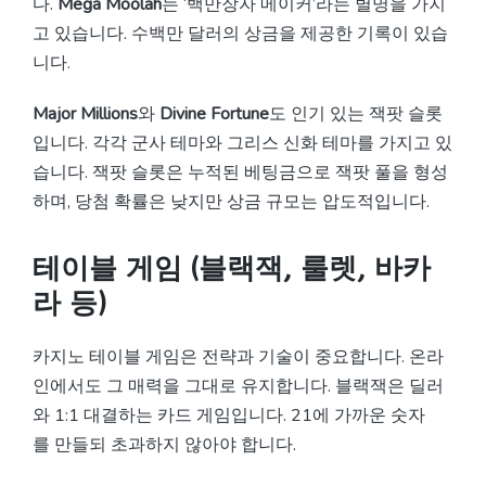
다.
Mega Moolah
는 ‘백만장자 메이커’라는 별명을 가지
고 있습니다. 수백만 달러의 상금을 제공한 기록이 있습
니다.
Major Millions
와
Divine Fortune
도 인기 있는 잭팟 슬롯
입니다. 각각 군사 테마와 그리스 신화 테마를 가지고 있
습니다. 잭팟 슬롯은 누적된 베팅금으로 잭팟 풀을 형성
하며, 당첨 확률은 낮지만 상금 규모는 압도적입니다.
테이블 게임 (블랙잭, 룰렛, 바카
라 등)
카지노 테이블 게임은 전략과 기술이 중요합니다. 온라
인에서도 그 매력을 그대로 유지합니다. 블랙잭은 딜러
와 1:1 대결하는 카드 게임입니다. 21에 가까운 숫자
를 만들되 초과하지 않아야 합니다.