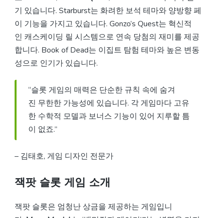
기 있습니다. Starburst는 화려한 보석 테마와 양방향 페
이 기능을 가지고 있습니다. Gonzo’s Quest는 혁신적
인 캐스케이딩 릴 시스템으로 연속 당첨의 재미를 제공
합니다. Book of Dead는 이집트 탐험 테마와 높은 변동
성으로 인기가 있습니다.
“슬롯 게임의 매력은 단순한 규칙 속에 숨겨
진 무한한 가능성에 있습니다. 각 게임마다 고유
한 수학적 모델과 보너스 기능이 있어 지루할 틈
이 없죠.”
– 김태호, 게임 디자인 전문가
잭팟 슬롯 게임 소개
잭팟 슬롯은 엄청난 상금을 제공하는 게임입니