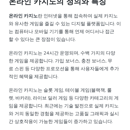
온라인 카지노의 정의와 특징
온라인 카지노
란 인터넷을 통해 접속하여 실제 카지노
와 유사한 게임을 즐길 수 있는 디지털 플랫폼입니다. 이
는 컴퓨터나 모바일 기기를 통해 언제 어디서나 접근
할 수 있다는 큰 장점이 있습니다.
온라인 카지노는 24시간 운영되며, 수백 가지의 다양
한 게임을 제공합니다. 가입 보너스, 충전 보너스, 무
료 스핀 등 다양한 프로모션을 통해 사용자들에게 추가
적인 혜택을 제공합니다.
온라인 카지노는 슬롯 게임, 테이블 게임(블랙잭, 룰
렛, 바카라), 라이브 딜러 게임 등 다양한 카테고리의 게
임을 제공합니다. 최근에는 기술 발전으로 실제 카지노
와 거의 동일한 경험을 제공하는 고품질 그래픽과 실시
간 상호작용이 가능한 게임들이 증가하고 있습니다.