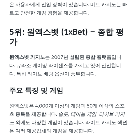
은 사용자에게 진입 장벽이 있습니다. 비트 카지노는 빠
르고 안전한 게임 경험을 제공합니다.
5위: 원엑스벳 (1xBet) – 종합 평
가
원엑스벳 카지노
는 2007년 설립된 종합 플랫폼입니
다. 큐라소 게이밍 라이센스를 가지고 있어 안전합니
다. 특히 라이브 베팅 옵션이 풍부합니다.
주요 특징 및 게임
원엑스벳은 4,000개 이상의 게임과 50개 이상의 스포
츠 종목을 제공합니다.
슬롯, 테이블 게임, 라이브 카지
노
외에도 다양한 게임이 있습니다. 라이브 카지노 섹션
은 여러 제공업체의 게임을 제공합니다.