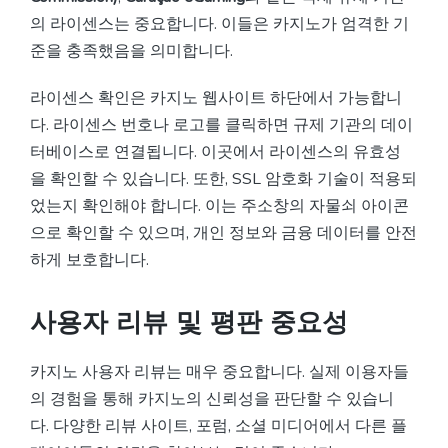
의 라이센스는 중요합니다. 이들은 카지노가 엄격한 기
준을 충족했음을 의미합니다.
라이센스 확인은 카지노 웹사이트 하단에서 가능합니
다. 라이센스 번호나 로고를 클릭하면 규제 기관의 데이
터베이스로 연결됩니다. 이곳에서 라이센스의 유효성
을 확인할 수 있습니다. 또한, SSL 암호화 기술이 적용되
었는지 확인해야 합니다. 이는 주소창의 자물쇠 아이콘
으로 확인할 수 있으며, 개인 정보와 금융 데이터를 안전
하게 보호합니다.
사용자 리뷰 및 평판 중요성
카지노 사용자 리뷰는 매우 중요합니다. 실제 이용자들
의 경험을 통해 카지노의 신뢰성을 판단할 수 있습니
다. 다양한 리뷰 사이트, 포럼, 소셜 미디어에서 다른 플