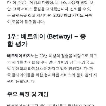
다. 이 순위는 게임의 다양성, 보너스, 사용자 경험, 보
안, 고객 서비스 품질을 고려했습니다. 신뢰할 수 있
는 플랫폼을 찾고 계시다면,
2023 최고 카지노
목록
이 도움이 될 것입니다.
1위: 베트웨이 (Betway) – 종
합 평가
베트웨이 카지노
는 20년 이상의 경험을 바탕으로 최고
의 자리를 차지했습니다. 말타 게이밍 당국과 영국 도
박 위원회의 라이센스를 가지고 있어 안전합니다. 한
국 플레이어들을 위한 현지화된 서비스와 원화 결제 지
원이 돋보입니다.
주요 특징 및 게임
베트웨이는 최고급 게임 개발사들과 협력하여 2,000