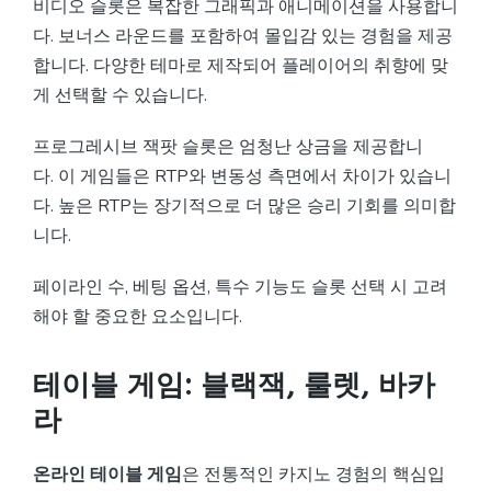
비디오 슬롯은 복잡한 그래픽과 애니메이션을 사용합니
다. 보너스 라운드를 포함하여 몰입감 있는 경험을 제공
합니다. 다양한 테마로 제작되어 플레이어의 취향에 맞
게 선택할 수 있습니다.
프로그레시브 잭팟 슬롯은 엄청난 상금을 제공합니
다. 이 게임들은 RTP와 변동성 측면에서 차이가 있습니
다. 높은 RTP는 장기적으로 더 많은 승리 기회를 의미합
니다.
페이라인 수, 베팅 옵션, 특수 기능도 슬롯 선택 시 고려
해야 할 중요한 요소입니다.
테이블 게임: 블랙잭, 룰렛, 바카
라
온라인 테이블 게임
은 전통적인 카지노 경험의 핵심입