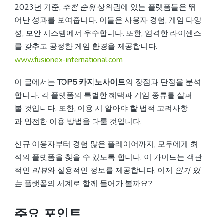
2023년 기준,
추천 순위
상위권에 있는 플랫폼들은 뛰
어난 성과를 보여줍니다. 이들은 사용자 경험, 게임 다양
성, 보안 시스템에서 우수합니다. 또한, 엄격한 라이센스
를 갖추고 공정한 게임 환경을 제공합니다.
www.fusionex-international.com
이 글에서는
TOP5 카지노사이트
의 장점과 단점을 분석
합니다. 각 플랫폼의 특별한 혜택과 게임 종류를 살펴
볼 것입니다. 또한, 이용 시 알아야 할 법적 고려사항
과 안전한 이용 방법을 다룰 것입니다.
신규 이용자부터 경험 많은 플레이어까지, 모두에게 최
적의 플랫폼을 찾을 수 있도록 합니다. 이 가이드는 객관
적인
리뷰
와 실용적인 정보를 제공합니다. 이제
인기 있
는
플랫폼의 세계로 함께 들어가 볼까요?
주요 포인트