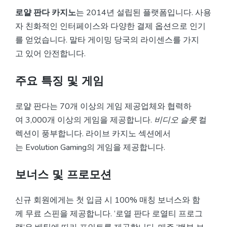
로얄 판다 카지노
는 2014년 설립된 플랫폼입니다. 사용
자 친화적인 인터페이스와 다양한 결제 옵션으로 인기
를 얻었습니다. 말타 게이밍 당국의 라이센스를 가지
고 있어 안전합니다.
주요 특징 및 게임
로얄 판다는 70개 이상의 게임 제공업체와 협력하
여 3,000개 이상의 게임을 제공합니다.
비디오 슬롯
컬
렉션이 풍부합니다. 라이브 카지노 섹션에서
는 Evolution Gaming의 게임을 제공합니다.
보너스 및 프로모션
신규 회원에게는 첫 입금 시 100% 매칭 보너스와 함
께 무료 스핀을 제공합니다. ‘로열 판다 로열티 프로그