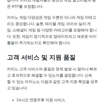
습니다. 이러한 개발사들은 공정한 게임 알고리즘과 높
은 RTP를 보장합니다.
카지노 게임 다양성은 게임 수뿐만 아니라 게임 카테고
리도 중요합니다. 슬롯, 테이블 게임, 라이브 딜러 게
임, 스페셜티 게임 등 다양한 카테고리를 포함해야 합니
다. 또한, 게임이 정기적으로 업데이트되고 새로운 타이
틀들이 추가되는지도 확인해야 합니다.
고객 서비스 및 지원 품질
카지노 고객 서비스의 품질은 문제 발생 시 얼마나 빠르
고 효과적으로 해결할 수 있는지를 결정합니다. 신뢰
할 수 있는 카지노는 다음과 같은 고객 지원 특징을 갖추
고 있습니다:
24시간 연중무휴 지원 서비스