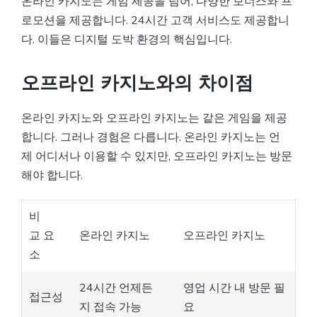
온라인 카지노는 게임 제공을 넘어, 다양한 보너스와 프
로모션을 제공합니다. 24시간 고객 서비스도 제공합니
다. 이들은 디지털 도박 환경의 핵심입니다.
오프라인 카지노와의 차이점
온라인 카지노와 오프라인 카지노는 같은 게임을 제공
합니다. 그러나 경험은 다릅니다. 온라인 카지노는 언
제 어디서나 이용할 수 있지만, 오프라인 카지노는 방문
해야 합니다.
비
교 요
온라인 카지노
오프라인 카지노
소
24시간 언제든
영업 시간 내 방문 필
접근성
지 접속 가능
요