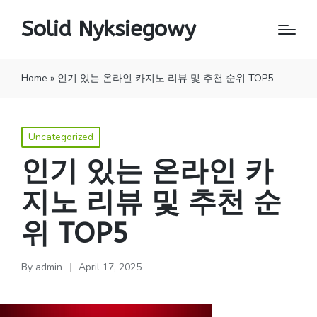
Solid Nyksiegowy
Home
»
인기 있는 온라인 카지노 리뷰 및 추천 순위 TOP5
Posted
Uncategorized
in
인기 있는 온라인 카
지노 리뷰 및 추천 순
위 TOP5
By
admin
April 17, 2025
Posted
by