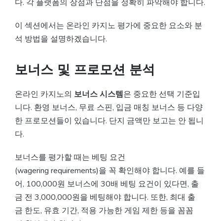
다. 각 플랫폼의 장점과 단점을 정확히 파악해야 합니다.
이 섹션에서는 온라인 카지노 평가에 중요한 요소와 분
석 방법을 설명하겠습니다.
보너스 및 프로모션 분석
온라인 카지노의
보너스 시스템
은 중요한 선택 기준입
니다. 환영 보너스, 무료 스핀, 입금 매칭 보너스 등 다양
한 프로모션들이 있습니다. 단지 금액만 보고는 안 됩니
다.
보너스를 평가할 때는 베팅 요건
(wagering requirements)을 꼭 확인해야 합니다. 예를 들
어, 100,000원 보너스에 30배 베팅 요건이 있다면, 출
금 전 3,000,000원을 베팅해야 합니다. 또한, 최대 출
금 한도, 유효 기간, 적용 가능한 게임 제한 등을 꼼꼼