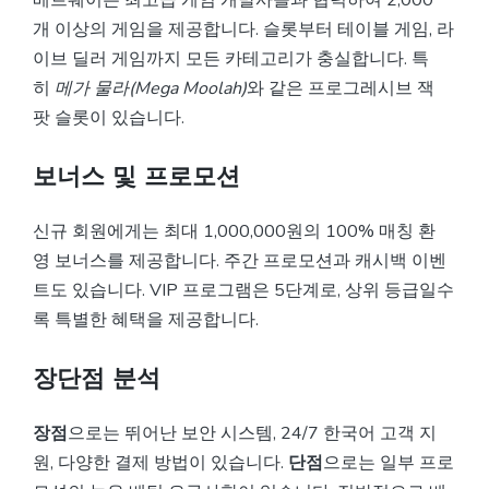
개 이상의 게임을 제공합니다. 슬롯부터 테이블 게임, 라
이브 딜러 게임까지 모든 카테고리가 충실합니다. 특
히
메가 물라(Mega Moolah)
와 같은 프로그레시브 잭
팟 슬롯이 있습니다.
보너스 및 프로모션
신규 회원에게는 최대 1,000,000원의 100% 매칭 환
영 보너스를 제공합니다. 주간 프로모션과 캐시백 이벤
트도 있습니다. VIP 프로그램은 5단계로, 상위 등급일수
록 특별한 혜택을 제공합니다.
장단점 분석
장점
으로는 뛰어난 보안 시스템, 24/7 한국어 고객 지
원, 다양한 결제 방법이 있습니다.
단점
으로는 일부 프로