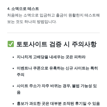
4. 소액으로 테스트
처음에는 소액으로 입금하고 출금이 원활한지 테스트해
보는 것도 하나의 방법입니다.
토토사이트 검증 시 주의사항
지나치게 고배당을 내세우는 곳은 피하라
이벤트나 쿠폰으로 유혹하는 신규 사이트는 특히
주의
사이트 주소가 자주 바뀌는 경우, 불법 가능성 있
음
홍보가 과도한 곳은 대부분 조작된 후기일 수 있음