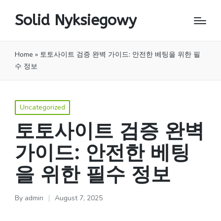
Solid Nyksiegowy
Home
»
토토사이트 검증 완벽 가이드: 안전한 베팅을 위한 필
수 정보
Posted
Uncategorized
in
토토사이트 검증 완벽
가이드: 안전한 베팅
을 위한 필수 정보
By
admin
August 7, 2025
Posted
by