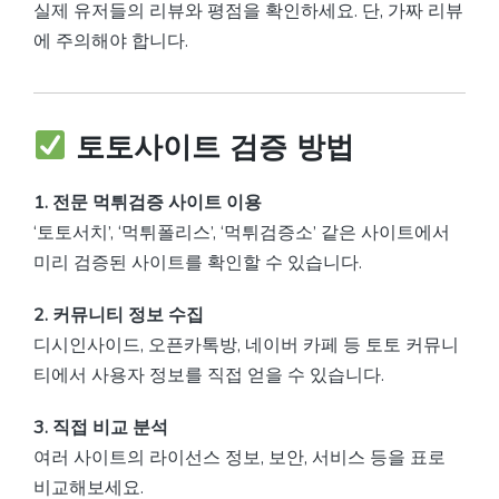
실제 유저들의 리뷰와 평점을 확인하세요. 단, 가짜 리뷰
에 주의해야 합니다.
토토사이트 검증 방법
1. 전문 먹튀검증 사이트 이용
‘토토서치’, ‘먹튀폴리스’, ‘먹튀검증소’ 같은 사이트에서
미리 검증된 사이트를 확인할 수 있습니다.
2. 커뮤니티 정보 수집
디시인사이드, 오픈카톡방, 네이버 카페 등 토토 커뮤니
티에서 사용자 정보를 직접 얻을 수 있습니다.
3. 직접 비교 분석
여러 사이트의 라이선스 정보, 보안, 서비스 등을 표로
비교해보세요.