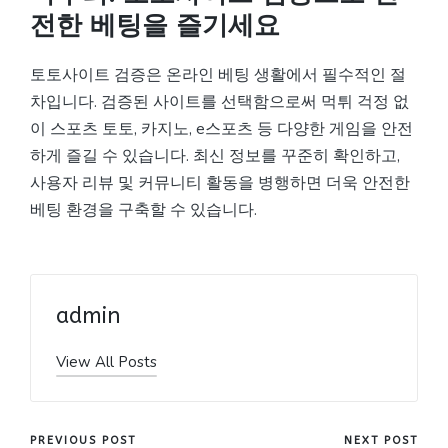
전한 베팅을 즐기세요
토토사이트 검증은 온라인 베팅 생활에서 필수적인 절
차입니다. 검증된 사이트를 선택함으로써 먹튀 걱정 없
이 스포츠 토토, 카지노, e스포츠 등 다양한 게임을 안전
하게 즐길 수 있습니다. 최신 정보를 꾸준히 확인하고,
사용자 리뷰 및 커뮤니티 활동을 병행하면 더욱 안전한
베팅 환경을 구축할 수 있습니다.
admin
View All Posts
PREVIOUS POST
NEXT POST