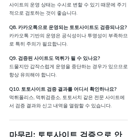
사이트의 운영 상태는 수시로 변할 수 있기 때문에 주기
적으로 검토하는 것이 좋습니다.
Q8. 카카오톡으로 운영되는 토토사이트도 검증되나요?
카카오톡 기반의 운영은 공식성이나 투명성이 부족하므
로 특히 주의가 필요합니다.
Q9. 검증된 사이트도 먹튀가 될 수 있나요?
드물지만 갑작스럽게 운영을 중단하는 경우가 있으므로
항상 유의해야 합니다.
Q10. 토토사이트 검증 결과를 어디서 확인하나요?
먹튀폴리스, 먹튀검증소, 토토서치 같은 전문 사이트에
서 검증 결과와 신고 내역을 열람할 수 있습니다.
마무리: 토토사이트 검증으로 안