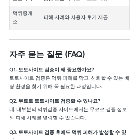
먹튀중개
피해 사례와 사용자 후기 제공
소
자주 묻는 질문 (FAQ)
Q1. 토토사이트 검증이 왜 중요한가요?
토토사이트 검증은 먹튀 피해를 막고, 신뢰할 수 있는 베
팅 환경을 찾기 위해 꼭 필요한 과정입니다.
Q2. 무료로 토토사이트 검증할 수 있나요?
네. 대부분의 먹튀검증 사이트에서는 무료로 검증 정보
와 피해 사례를 열람할 수 있습니다.
Q3. 토토사이트 검증 후에도 먹튀 피해가 발생할 수 있