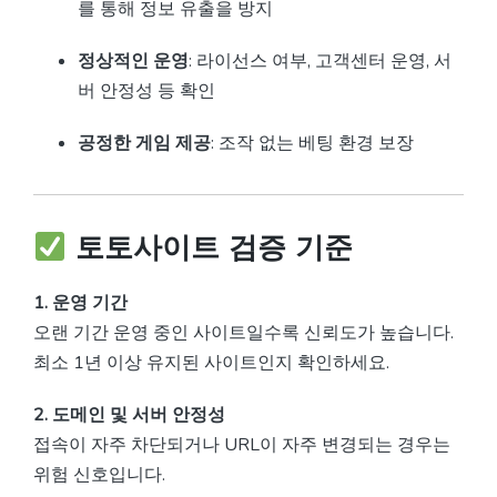
를 통해 정보 유출을 방지
정상적인 운영
: 라이선스 여부, 고객센터 운영, 서
버 안정성 등 확인
공정한 게임 제공
: 조작 없는 베팅 환경 보장
토토사이트 검증 기준
1. 운영 기간
오랜 기간 운영 중인 사이트일수록 신뢰도가 높습니다.
최소 1년 이상 유지된 사이트인지 확인하세요.
2. 도메인 및 서버 안정성
접속이 자주 차단되거나 URL이 자주 변경되는 경우는
위험 신호입니다.