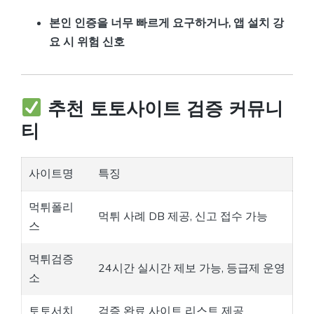
본인 인증을 너무 빠르게 요구하거나, 앱 설치 강
요 시 위험 신호
추천 토토사이트 검증 커뮤니
티
사이트명
특징
먹튀폴리
먹튀 사례 DB 제공, 신고 접수 가능
스
먹튀검증
24시간 실시간 제보 가능, 등급제 운영
소
토토서치
검증 완료 사이트 리스트 제공