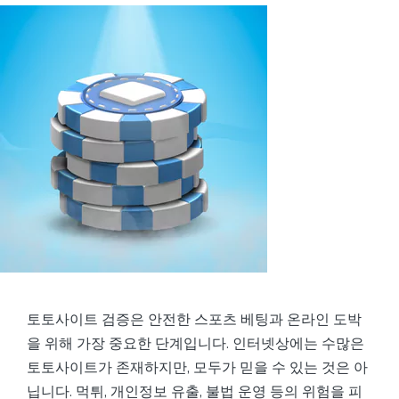
토토사이트 검증은 안전한 스포츠 베팅과 온라인 도박
을 위해 가장 중요한 단계입니다. 인터넷상에는 수많은
토토사이트가 존재하지만, 모두가 믿을 수 있는 것은 아
닙니다. 먹튀, 개인정보 유출, 불법 운영 등의 위험을 피